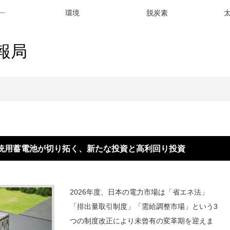
ー
環境
脱炭素
報局
系統用蓄電池が切り拓く、新たな投資と高利回り投資
2026年度、日本の電力市場は「省エネ法」
「排出量取引制度」「需給調整市場」という3
つの制度改正により未曾有の変革期を迎えま