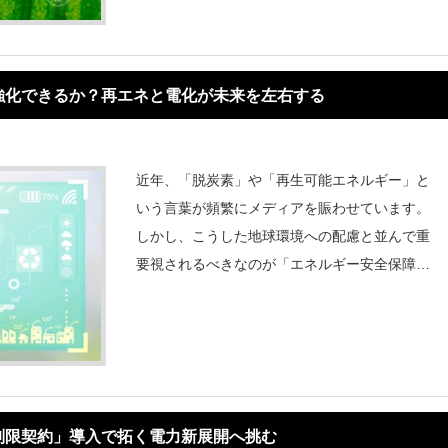
EP）が発表した最新の報告書によれば、エネ
ル
強化できるか？再エネと電化が未来を左右する
近年、「脱炭素」や「再生可能エネルギー」と
いう言葉が頻繁にメディアを賑わせています。
しかし、こうした地球環境への配慮と並んで重
要視されるべきなのが「エネルギー安全保障」
です。特に日本のようにエネルギー資源の大半
を海外に依存している国にとって、エネルギー
の安定供給はまさに国の根幹に関わる問題で
す。
制限契約」導入で拓く電力新展開へ挑む