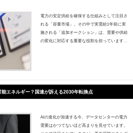
電力の安定供給を確保する仕組みとして注目さ
れる「容量市場」。その中で実需給1年前に実
施される「追加オークション」は、需要や供給
の変化に対応する重要な役割を担っています。
2026年度を対象とした今回の追加オークショ
ンは、全国を対象に初めて開催され、一部エリ
アで供給力が不足するなど大きな課題も浮き彫
可能エネルギー？国連が訴える2030年転換点
AIの進化が加速する今、データセンターの電力
需要はかつてないほど高まりを見せています。