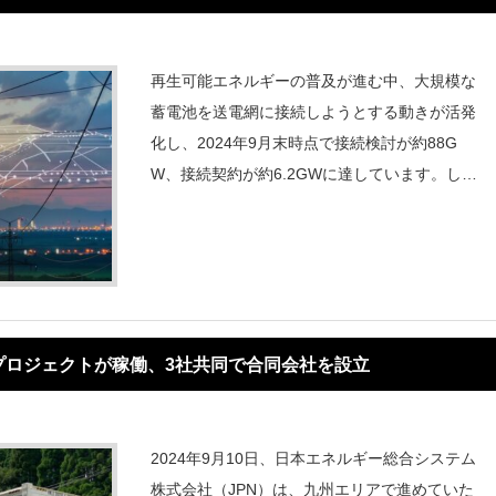
再生可能エネルギーの普及が進む中、大規模な
蓄電池を送電網に接続しようとする動きが活発
化し、2024年9月末時点で接続検討が約88G
W、接続契約が約6.2GWに達しています。しか
し、既存の送電インフラは混雑が深刻化し、新
規接続が滞る課題が顕著化。その状況を打開す
る手段として、系統増強を待たずに早
プロジェクトが稼働、3社共同で合同会社を設立
2024年9月10日、日本エネルギー総合システム
株式会社（JPN）は、九州エリアで進めていた