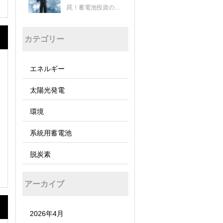
罠！蓄電池投資の成
否を分ける経済安全
保障とJC-Star認証
カテゴリー
の重要性
エネルギー
太陽光発電
環境
系統用蓄電池
脱炭素
アーカイブ
2026年4月