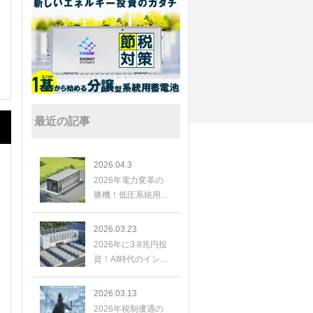
最近の記事
2026.04.3
2026年電力変革の
勝機！低圧系統用蓄
電池が切り拓く、新
たな投資と高利回り
2026.03.23
投資
2026年に3.8兆円投
資！AI時代のインフ
ラ、米蓄電池市場の
爆発的成長と日本の
2026.03.13
展望
2026年税制優遇の