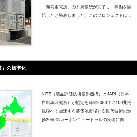
「霧島蓄電所」の系統接続が完了し、稼働を開
始したと発表しました。このプロジェクトは、
JPNによる系統用蓄電池事業の第1号案件であ
り、株式会社グリーンエナジー＆カンパニーお
よび合同会社DMM.comとの3社共
業」の標準化
NITE（製品評価技術基盤機構）とJARI（日本
自動車研究所）が協定を締結2050年に100兆円
規模へ：加速する蓄電池市場と次世代技術の進
歩2050年カーボンニュートラルの実現に向け
て、蓄電池（二次電池）の産業は急速に発展し
ており、経済産業省の試算によると、2050年