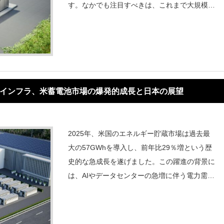
す。なかでも注目すべきは、これまで大規模施
設に限られていた需給調整市場が、低圧リソー
スに開放される点です。これにより電力は単に
消費するものではなく、蓄電池を通じて「稼
ぐ」ため
時代のインフラ、米蓄電池市場の爆発的成長と日本の展望
2025年、米国のエネルギー貯蔵市場は過去最
大の57GWhを導入し、前年比29％増という歴
史的な急成長を遂げました。この躍進の背景に
は、AIやデータセンターの急増に伴う電力需要
の拡大と、電力網の安定化への切実な要請があ
ります。市場は今、2030年の累積500GWh達
成に向けた「大規模導入段階」に突