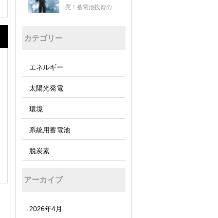
罠！蓄電池投資の成
否を分ける経済安全
保障とJC-Star認証
カテゴリー
の重要性
エネルギー
太陽光発電
環境
系統用蓄電池
脱炭素
アーカイブ
2026年4月