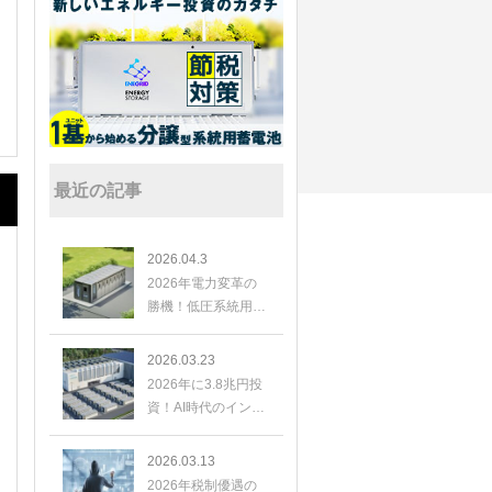
最近の記事
2026.04.3
2026年電力変革の
勝機！低圧系統用蓄
電池が切り拓く、新
たな投資と高利回り
2026.03.23
投資
2026年に3.8兆円投
資！AI時代のインフ
ラ、米蓄電池市場の
爆発的成長と日本の
2026.03.13
展望
2026年税制優遇の