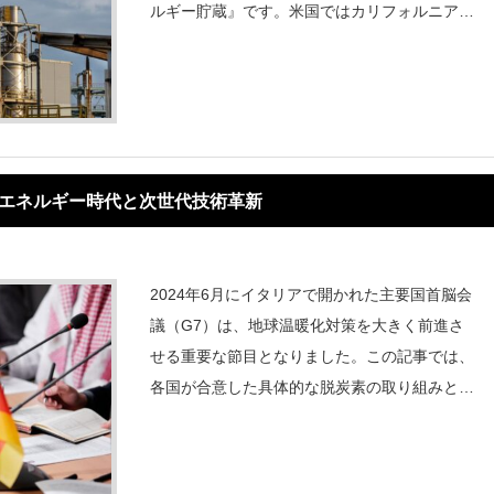
ルギー貯蔵』です。米国ではカリフォルニア州
を筆頭に導入が進んでいますが、2024年には
年間で、10GWを超えるとの見通しが浮上。特
に、化石燃料大国のイメージが強
く新エネルギー時代と次世代技術革新
2024年6月にイタリアで開かれた主要国首脳会
議（G7）は、地球温暖化対策を大きく前進さ
せる重要な節目となりました。この記事では、
各国が合意した具体的な脱炭素の取り組みとそ
の意義を、わかりやすく解説していきます。世
界規模で進むエネルギー変革の流れが、私たち
の暮らしにどんな影響を与えるのかを一緒に