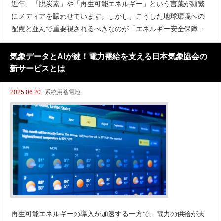
近年、「脱炭素」や「再生可能エネルギー」という言葉が頻繁
にメディアを賑わせています。しかし、こうした地球環境への
配慮と並んで重要視されるべきなのが「エネルギー安全保障」
です。特に日本のようにエネルギー資源の大半を海外に依存し
ている国にとって、エネルギーの安定供給はまさに国の根幹に
気象データとAIが鍵！電力需給を支える日本気象協会の
関わる問題です。
新サービスとは
2025.06.20
系統用蓄電池
再生可能エネルギーの導入が加速する一方で、電力の供給が天