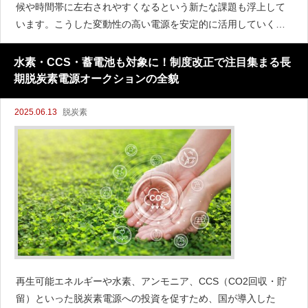
候や時間帯に左右されやすくなるという新たな課題も浮上して
います。こうした変動性の高い電源を安定的に活用していくた
めには、電力の「調整役」となる仕組みが不可欠です。中でも
注目されているのが「系統用蓄電池」の存在です。電力の需給
水素・CCS・蓄電池も対象に！制度改正で注目集まる長
バランスをリアル
期脱炭素電源オークションの全貌
2025.06.13
脱炭素
再生可能エネルギーや水素、アンモニア、CCS（CO2回収・貯
留）といった脱炭素電源への投資を促すため、国が導入した