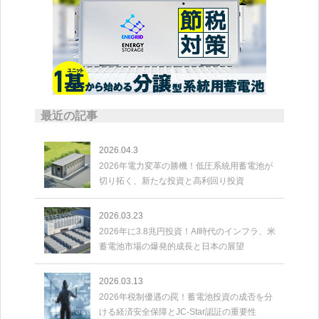
最近の記事
2026.04.3
2026年電力変革の勝機！低圧系統用蓄電池が
切り拓く、新たな投資と高利回り投資
2026.03.23
2026年に3.8兆円投資！AI時代のインフラ、米
蓄電池市場の爆発的成長と日本の展望
2026.03.13
2026年税制優遇の罠！蓄電池投資の成否を分
ける経済安全保障とJC-Star認証の重要性