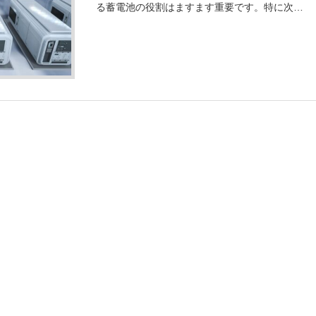
る蓄電池の役割はますます重要です。特に次世
代技術である全固体電池や革新型電池の開発、
さらにNITEとJARIによる安全基準の策定が進
み、産業構造は大きく変化しようと