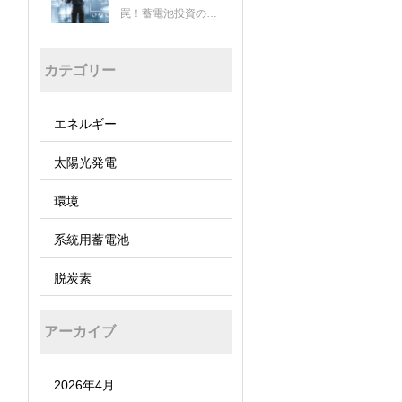
罠！蓄電池投資の成
否を分ける経済安全
保障とJC-Star認証
カテゴリー
の重要性
エネルギー
太陽光発電
環境
系統用蓄電池
脱炭素
アーカイブ
2026年4月