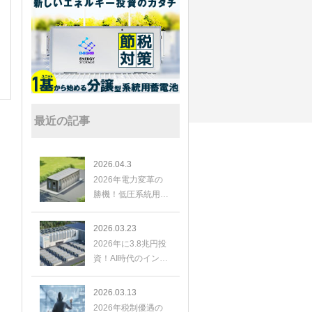
最近の記事
2026.04.3
2026年電力変革の
勝機！低圧系統用蓄
電池が切り拓く、新
たな投資と高利回り
2026.03.23
投資
2026年に3.8兆円投
資！AI時代のインフ
ラ、米蓄電池市場の
爆発的成長と日本の
2026.03.13
展望
2026年税制優遇の