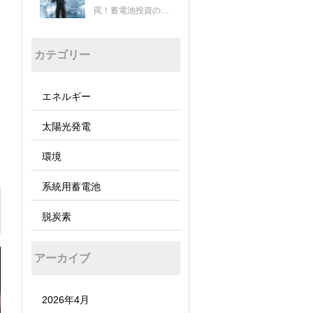
罠！蓄電池投資の成
否を分ける経済安全
保障とJC-Star認証
カテゴリー
の重要性
エネルギー
太陽光発電
環境
系統用蓄電池
脱炭素
アーカイブ
2026年4月