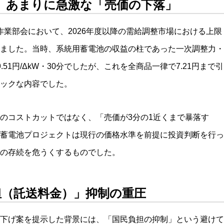
1円へ。あまりに急激な「売価の下落」
省の作業部会において、2026年度以降の需給調整市場における上限
ました。当時、系統用蓄電池の収益の柱であった一次調整力・
51円/ΔkW・30分でしたが、これを全商品一律で7.21円まで引
ックな内容でした。
のコストカットではなく、「売価が3分の1近くまで暴落す
蓄電池プロジェクトは現行の価格水準を前提に投資判断を行っ
の存続を危うくするものでした。
担（託送料金）」抑制の重圧
下げ案を提示した背景には、「国民負担の抑制」という避けて