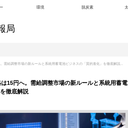
ー
環境
脱炭素
報局
円へ。需給調整市場の新ルールと系統用蓄電池ビジネスの「質的進化」を徹底解説
価格は15円へ。需給調整市場の新ルールと系統用蓄電
を徹底解説