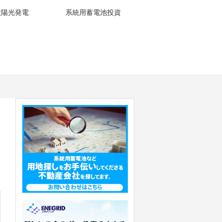
太陽光発電
系統用蓄電池投資
系統用蓄電池
【2026最新決定】上限価格は15円へ。需給調整市場の新