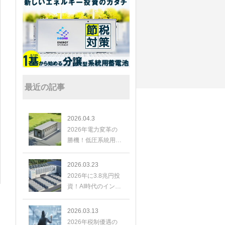
最近の記事
2026.04.3
2026年電力変革の
勝機！低圧系統用蓄
電池が切り拓く、新
たな投資と高利回り
2026.03.23
投資
2026年に3.8兆円投
資！AI時代のインフ
ラ、米蓄電池市場の
爆発的成長と日本の
2026.03.13
展望
2026年税制優遇の